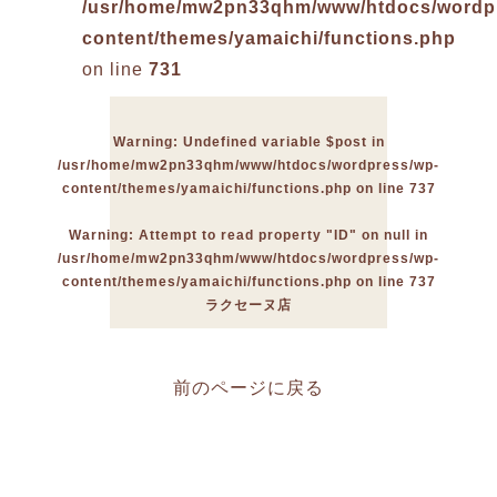
/usr/home/mw2pn33qhm/www/htdocs/wordp
content/themes/yamaichi/functions.php
on line
731
Warning
: Undefined variable $post in
/usr/home/mw2pn33qhm/www/htdocs/wordpress/wp-
content/themes/yamaichi/functions.php
on line
737
Warning
: Attempt to read property "ID" on null in
/usr/home/mw2pn33qhm/www/htdocs/wordpress/wp-
content/themes/yamaichi/functions.php
on line
737
ラクセーヌ店
前のページに戻る