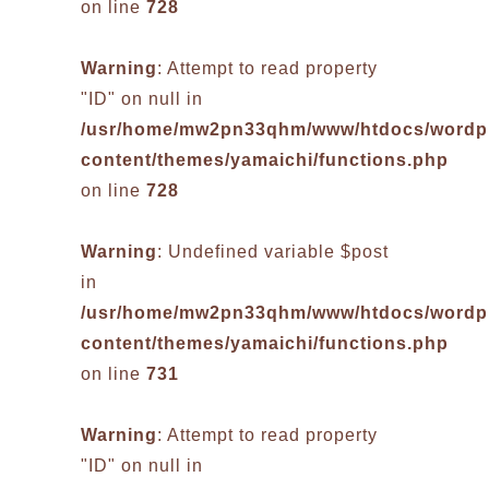
on line
728
Warning
: Attempt to read property
"ID" on null in
/usr/home/mw2pn33qhm/www/htdocs/wordp
content/themes/yamaichi/functions.php
on line
728
Warning
: Undefined variable $post
in
/usr/home/mw2pn33qhm/www/htdocs/wordp
content/themes/yamaichi/functions.php
on line
731
Warning
: Attempt to read property
"ID" on null in