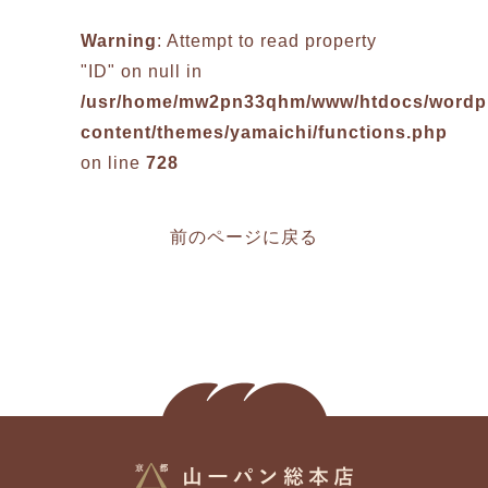
Warning
: Attempt to read property
"ID" on null in
/usr/home/mw2pn33qhm/www/htdocs/wordp
content/themes/yamaichi/functions.php
on line
728
前のページに戻る