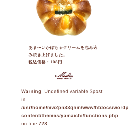
あま〜いかぼちゃクリームを包み込
み焼き上げました。
税込価格：108円
Warning
: Undefined variable $post
in
/usr/home/mw2pn33qhm/www/htdocs/wordp
content/themes/yamaichi/functions.php
on line
728