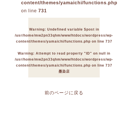
content/themes/yamaichi/functions.php
on line
731
Warning
: Undefined variable $post in
/usr/home/mw2pn33qhm/www/htdocs/wordpress/wp-
content/themes/yamaichi/functions.php
on line
737
Warning
: Attempt to read property "ID" on null in
/usr/home/mw2pn33qhm/www/htdocs/wordpress/wp-
content/themes/yamaichi/functions.php
on line
737
墨染店
前のページに戻る