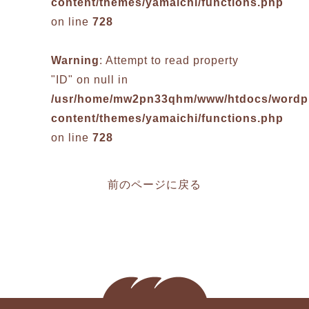
content/themes/yamaichi/functions.php
on line
728
Warning
: Attempt to read property
"ID" on null in
/usr/home/mw2pn33qhm/www/htdocs/wordp
content/themes/yamaichi/functions.php
on line
728
前のページに戻る