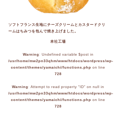
ソフトフランス生地にチーズクリームとカスタードクリ
ームはちみつを包んで焼き上げました。
本社工場
Warning
: Undefined variable $post in
/usr/home/mw2pn33qhm/www/htdocs/wordpress/wp-
content/themes/yamaichi/functions.php
on line
728
Warning
: Attempt to read property "ID" on null in
/usr/home/mw2pn33qhm/www/htdocs/wordpress/wp-
content/themes/yamaichi/functions.php
on line
728